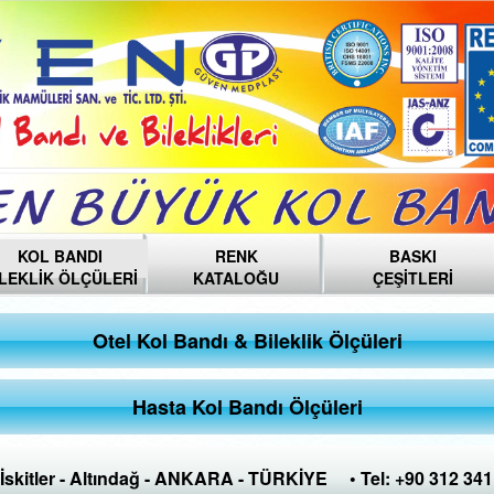
KOL BANDI
RENK
BASKI
İLEKLİK ÖLÇÜLERİ
KATALOĞU
ÇEŞİTLERİ
Otel Kol Bandı & Bileklik Ölçüleri
Hasta Kol Bandı Ölçüleri
 İskitler - Altındağ - ANKARA - TÜRKİYE • Tel: +90 312 341