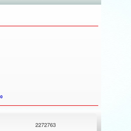
00
2272763